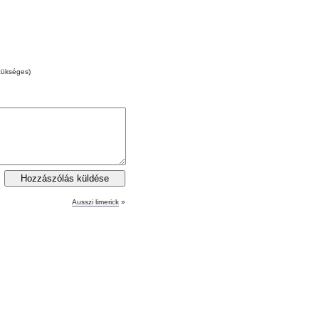
zükséges)
Ausszi limerick
»