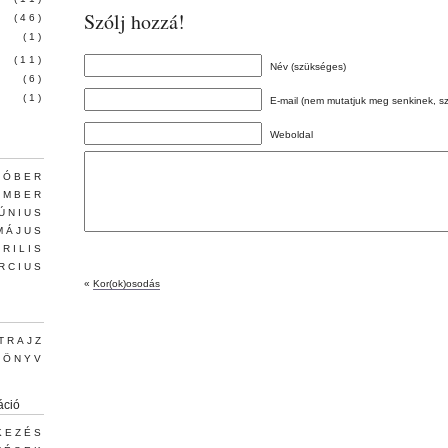
Szólj hozzá!
(46)
(1)
(11)
Név (szükséges)
(6)
(1)
E-mail (nem mutatjuk meg senkinek, s
Weboldal
TÓBER
EMBER
JÚNIUS
MÁJUS
PRILIS
RCIUS
«
Kor(ok)osodás
TRAJZ
KÖNYV
áció
KEZÉS