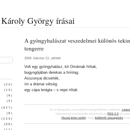
Károly György írásai
A gyöngyhalászat veszedelmei különös tekint
tengerre
2009. március 13., péntek
Volt egy gyöngyhalász, kit Omárnak híttak,
bugyogójában derekas a hímtag.
Asszonyai dicsérték,
ím a drámai vétség:
(24)
egy cápa lerágta – s nejei ríttak.
(13)
(6)
(5)
(427)
Ez a bejegyzés a következő kategóriákban található:
Limeri
(8)
Valamennyi hozzászólás követhető az
RSS 2.0
hírcsato
Hozzá lehet szólni
, vagy
küldhető visszajelzés
a saj
(123)
(68)
(11)